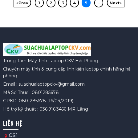
«Prev
1
2
3
4
5
...
Next»
Trung Tâm Máy Tính Laptop CKV Hải Phòng
Chuyên máy tính & cung cấp linh kiện laptop chính hãng hải
phòng
Email : suachualaptopckv@gmail.com
Mã Số Thuế : 0801285678
GPKD: 0801285678 (16/04/2019)
Hỗ trợ kỹ thuật : 036.916.3456-MR-Lăng
LIÊN HỆ
CS1