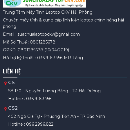
Trung Tâm Máy Tính Laptop CKV Hải Phòng
Chuyên máy tính & cung cấp linh kiện laptop chính hãng hải
phòng
Email : suachualaptopckv@gmail.com
Mã Số Thuế : 0801285678
GPKD: 0801285678 (16/04/2019)
Hỗ trợ kỹ thuật : 036.916.3456-MR-Lăng
LIÊN HỆ
CS1
Số 130 - Nguyễn Lương Bằng - TP Hải Dương
Hotline : 036.916.3456
CS2
402 Ngô Gia Tự - Phường Tiền An - TP Bắc Ninh
Hotline : 096 2996.822