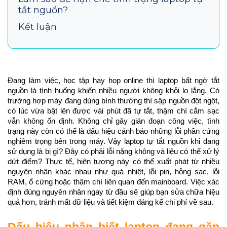
tắt nguồn?
Kết luận
Đang làm việc, học tập hay họp online thì laptop bất ngờ tắt 
nguồn là tình huống khiến nhiều người không khỏi lo lắng. Có 
trường hợp máy đang dùng bình thường thì sập nguồn đột ngột, 
có lúc vừa bật lên được vài phút đã tự tắt, thậm chí cắm sạc 
vẫn không ổn định. Không chỉ gây gián đoạn công việc, tình 
trạng này còn có thể là dấu hiệu cảnh báo những lỗi phần cứng 
nghiêm trọng bên trong máy. Vậy l
aptop tự tắt nguồn khi đang 
sử dụng là bị gì? Đây có phải lỗi nặng không và liệu có thể xử lý 
dứt điểm? Thực tế, hiện tượng này có thể xuất phát từ nhiều 
nguyên nhân khác nhau như quá nhiệt, lỗi pin, hỏng sạc, lỗi 
RAM, ổ cứng hoặc thậm chí liên quan đến mainboard. Việc xác 
định đúng nguyên nhân ngay từ đầu sẽ giúp bạn sửa chữa hiệu 
quả hơn, tránh mất dữ liệu và tiết kiệm đáng kể chi phí về sau.
Dấu hiệu nhận biết laptop đang gặp 