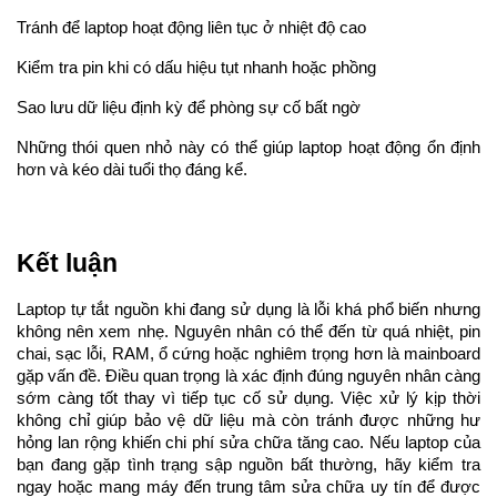
Tránh để laptop hoạt động liên tục ở nhiệt độ cao
Kiểm tra pin khi có dấu hiệu tụt nhanh hoặc phồng
Sao lưu dữ liệu định kỳ để phòng sự cố bất ngờ
Những thói quen nhỏ này có thể giúp laptop hoạt động ổn định 
hơn và kéo dài tuổi thọ đáng kể.
Kết luận
Laptop tự tắt nguồn khi đang sử dụng là lỗi khá phổ biến nhưng 
không nên xem nhẹ. Nguyên nhân có thể đến từ quá nhiệt, pin 
chai, sạc lỗi, RAM, ổ cứng hoặc nghiêm trọng hơn là mainboard 
gặp vấn đề. 
Điều quan trọng là xác định đúng nguyên nhân càng 
sớm càng tốt thay vì tiếp tục cố sử dụng. Việc xử lý kịp thời 
không chỉ giúp bảo vệ dữ liệu mà còn tránh được những hư 
hỏng lan rộng khiến chi phí sửa chữa tăng cao. 
Nếu laptop của 
bạn đang gặp tình trạng sập nguồn bất thường, hãy kiểm tra 
ngay hoặc mang máy đến trung tâm sửa chữa uy tín để được 