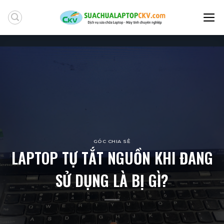
Skip
to
content
GÓC CHIA SẺ
LAPTOP TỰ TẮT NGUỒN KHI ĐANG
SỬ DỤNG LÀ BỊ GÌ?