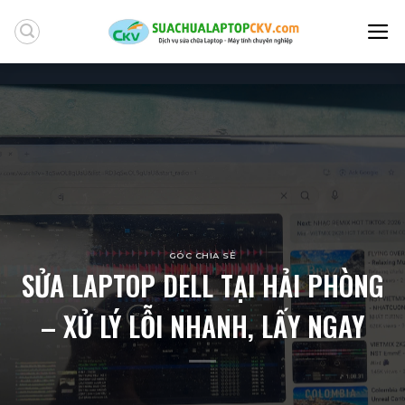
Skip
to
content
GÓC CHIA SẺ
SỬA LAPTOP DELL TẠI HẢI PHÒNG
– XỬ LÝ LỖI NHANH, LẤY NGAY