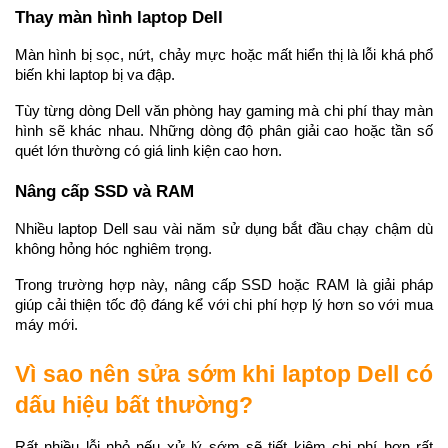
Thay màn hình laptop Dell
Màn hình bị sọc, nứt, chảy mực hoặc mất hiển thị là lỗi khá phổ 
biến khi laptop bị va đập.
Tùy từng dòng Dell văn phòng hay gaming mà chi phí thay màn 
hình sẽ khác nhau. Những dòng độ phân giải cao hoặc tần số 
quét lớn thường có giá linh kiện cao hơn.
Nâng cấp SSD và RAM
Nhiều laptop Dell sau vài năm sử dụng bắt đầu chạy chậm dù 
không hỏng hóc nghiêm trọng.
Trong trường hợp này, nâng cấp SSD hoặc RAM là giải pháp 
giúp cải thiện tốc độ đáng kể với chi phí hợp lý hơn so với mua 
máy mới.
Vì sao nên sửa sớm khi laptop Dell có 
dấu hiệu bất thường?
Rất nhiều lỗi nhỏ nếu xử lý sớm sẽ tiết kiệm chi phí hơn rất 