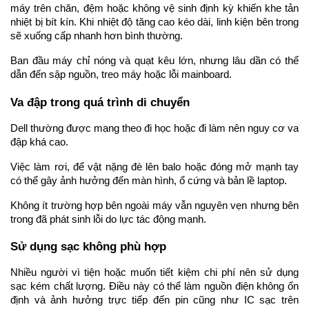
máy trên chăn, đệm hoặc không vệ sinh định kỳ khiến khe tản 
nhiệt bị bít kín. Khi nhiệt độ tăng cao kéo dài, linh kiện bên trong 
sẽ xuống cấp nhanh hơn bình thường.
Ban đầu máy chỉ nóng và quạt kêu lớn, nhưng lâu dần có thể 
dẫn đến sập nguồn, treo máy hoặc lỗi mainboard.
Va đập trong quá trình di chuyển
Dell thường được mang theo đi học hoặc đi làm nên nguy cơ va 
đập khá cao.
Việc làm rơi, để vật nặng đè lên balo hoặc đóng mở mạnh tay 
có thể gây ảnh hưởng đến màn hình, ổ cứng và bản lề laptop.
Không ít trường hợp bên ngoài máy vẫn nguyên vẹn nhưng bên 
trong đã phát sinh lỗi do lực tác động mạnh.
Sử dụng sạc không phù hợp
Nhiều người vì tiện hoặc muốn tiết kiệm chi phí nên sử dụng 
sạc kém chất lượng. Điều này có thể làm nguồn điện không ổn 
định và ảnh hưởng trực tiếp đến pin cũng như IC sạc trên 