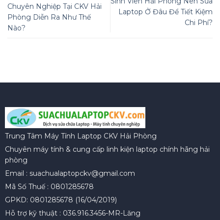
Sinh Viên Hải Phòng Nên Sửa
Chuyên Nghiệp Tại CKV Hải
Laptop Ở Đâu Để Tiết Kiệm
Phòng Diễn Ra Như Thế
Chi Phí?
Nào?
Trung Tâm Máy Tính Laptop CKV Hải Phòng
Chuyên máy tính & cung cấp linh kiện laptop chính hãng hải
phòng
Email : suachualaptopckv@gmail.com
Mã Số Thuế : 0801285678
GPKD: 0801285678 (16/04/2019)
Hỗ trợ kỹ thuật : 036.916.3456-MR-Lăng