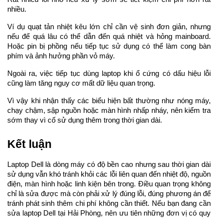
nhiều.
Ví dụ quạt tản nhiệt kêu lớn chỉ cần vệ sinh đơn giản, nhưng 
nếu để quá lâu có thể dẫn đến quá nhiệt và hỏng mainboard. 
Hoặc pin bị phồng nếu tiếp tục sử dụng có thể làm cong bàn 
phím và ảnh hưởng phần vỏ máy.
Ngoài ra, việc tiếp tục dùng laptop khi ổ cứng có dấu hiệu lỗi 
cũng làm tăng nguy cơ mất dữ liệu quan trọng.
Vì vậy khi nhận thấy các biểu hiện bất thường như nóng máy, 
chạy chậm, sập nguồn hoặc màn hình nhấp nháy, nên kiểm tra 
sớm thay vì cố sử dụng thêm trong thời gian dài.
Kết luận
Laptop Dell là dòng máy có độ bền cao nhưng sau thời gian dài 
sử dụng vẫn khó tránh khỏi các lỗi liên quan đến nhiệt độ, nguồn 
điện, màn hình hoặc linh kiện bên trong. Điều quan trọng không 
chỉ là sửa được mà còn phải xử lý đúng lỗi, đúng phương án để 
tránh phát sinh thêm chi phí không cần thiết. 
Nếu bạn đang cần 
sửa laptop Dell tại Hải Phòng, nên ưu tiên những đơn vị có quy 