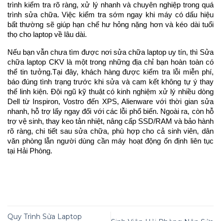
trình kiểm tra rõ ràng, xử lý nhanh và chuyên nghiệp trong quá 
trình sửa chữa. Việc kiểm tra sớm ngay khi máy có dấu hiệu 
bất thường sẽ giúp hạn chế hư hỏng nặng hơn và kéo dài tuổi 
thọ cho laptop về lâu dài.
Nếu bạn vẫn chưa tìm được nơi sửa chữa laptop uy tín, thì Sửa 
chữa laptop CKV là một trong những địa chỉ bạn hoàn toàn có 
thể tin tưởng.Tại
đây, khách hàng được kiểm tra lỗi miễn phí, 
báo đúng tình trạng trước khi sửa và cam kết không tự ý thay 
thế linh kiện. Đội ngũ kỹ thuật có kinh nghiệm xử lý nhiều dòng 
Dell từ Inspiron, Vostro đến XPS, Alienware với thời gian sửa 
nhanh, hỗ trợ lấy ngay đối với các lỗi phổ biến. Ngoài ra, còn hỗ 
trợ vệ sinh, thay keo tản nhiệt, nâng cấp SSD/RAM và bảo hành 
rõ ràng, chi tiết sau sửa chữa, phù hợp cho cả sinh viên, dân 
văn phòng lẫn người dùng cần máy hoạt động ổn định liên tục 
tại Hải Phòng. 
Quy Trình Sửa Laptop