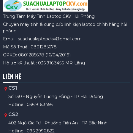
Trung Tâm Máy Tính Laptop CKV Hải Phòng
Chuyên máy tính & cung cấp linh kiện laptop chính hãng hải
phòng
Email : suachualaptopckv@gmail.com
Mã Số Thuế : 0801285678
GPKD: 0801285678 (16/04/2019)
Hỗ trợ kỹ thuật : 036.916.3456-MR-Lăng
LIÊN HỆ
CS1
Số 130 - Nguyễn Lương Bằng - TP Hải Dương
Hotline : 036.916.3456
CS2
402 Ngô Gia Tự - Phường Tiền An - TP Bắc Ninh
Hotline : 096 2996.822