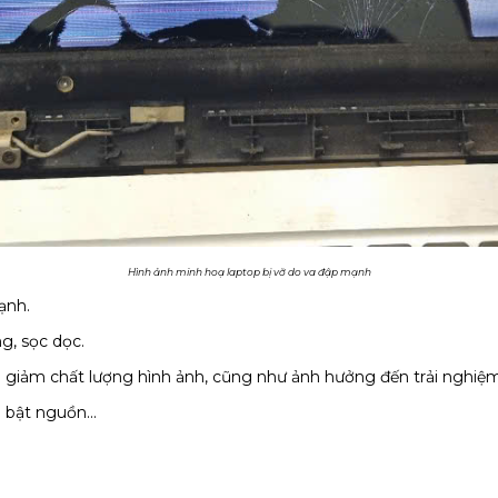
Hình ảnh minh hoạ laptop bị vỡ do va đập mạnh
ạnh.
g, sọc dọc.
àm giảm chất lượng hình ảnh, cũng như ảnh hưởng đến trải nghiệ
 bật nguồn...