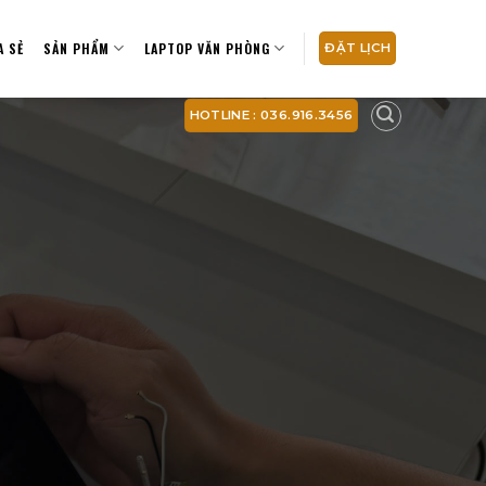
A SẺ
SẢN PHẨM
LAPTOP VĂN PHÒNG
ĐẶT LỊCH
HOTLINE : 036.916.3456