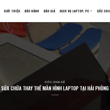
GIỚI THIỆU
BẢO HÀNH
BÁO GIÁ
DỊCH VỤ LAPTOP, PC
GÓC CHI
GÓC CHIA SẺ
SỬA CHỮA THAY THẾ MÀN HÌNH LAPTOP TẠI HẢI PHÒNG