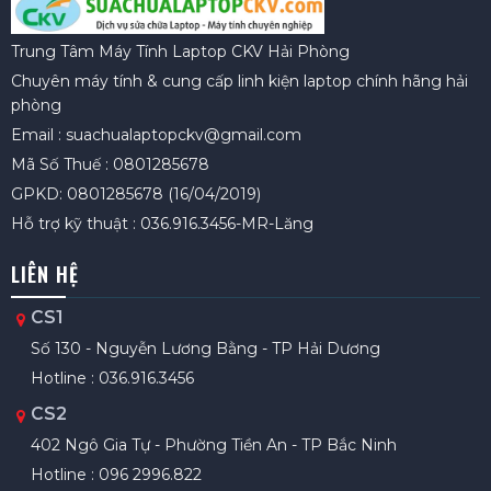
Trung Tâm Máy Tính Laptop CKV Hải Phòng
Chuyên máy tính & cung cấp linh kiện laptop chính hãng hải
phòng
Email : suachualaptopckv@gmail.com
Mã Số Thuế : 0801285678
GPKD: 0801285678 (16/04/2019)
Hỗ trợ kỹ thuật : 036.916.3456-MR-Lăng
LIÊN HỆ
CS1
Số 130 - Nguyễn Lương Bằng - TP Hải Dương
Hotline : 036.916.3456
CS2
402 Ngô Gia Tự - Phường Tiền An - TP Bắc Ninh
Hotline : 096 2996.822