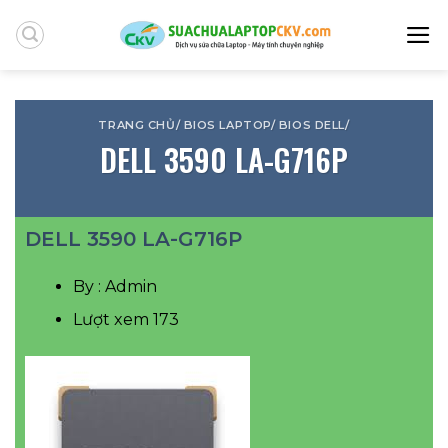
Skip
to
content
TRANG CHỦ
/
BIOS LAPTOP
/
BIOS DELL
/
DELL 3590 LA-G716P
DELL 3590 LA-G716P
By : Admin
Lượt xem 173