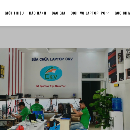
GIỚI THIỆU
BẢO HÀNH
BÁO GIÁ
DỊCH VỤ LAPTOP, PC
GÓC CHI
 + 1000 DOANH NG
G DỊCH VỤ CỦA CKV Hải Phòng