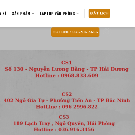
A SẺ
SẢN PHẨM
LAPTOP VĂN PHÒNG
ĐẶT LỊCH
HOTLINE : 036.916.3456
HIỆP