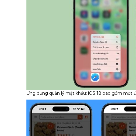
Ứng dụng quản lý mật khẩu: iOS 18 bao gồm một ứn