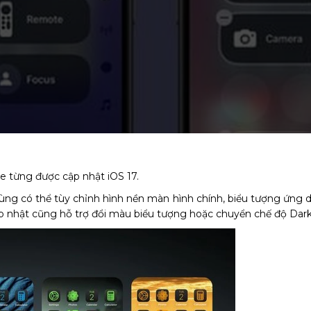
e từng được cập nhật iOS 17.
ng có thể tùy chỉnh hình nền màn hình chính, biểu tượng ứng dụn
ập nhật cũng hỗ trợ đổi màu biểu tượng hoặc chuyển chế độ Dar