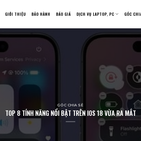
GIỚI THIỆU
BẢO HÀNH
BÁO GIÁ
DỊCH VỤ LAPTOP, PC
GÓC CHI
GÓC CHIA SẺ
TOP 8 TÍNH NĂNG NỔI BẬT TRÊN IOS 18 VỪA RA MẮT