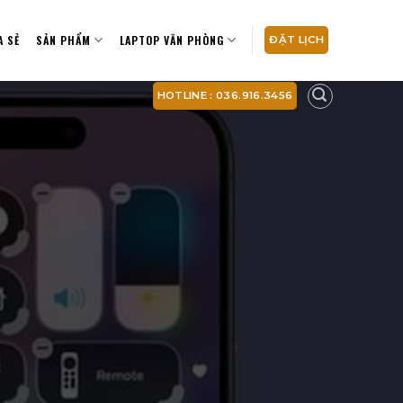
A SẺ
SẢN PHẨM
LAPTOP VĂN PHÒNG
ĐẶT LỊCH
HOTLINE : 036.916.3456