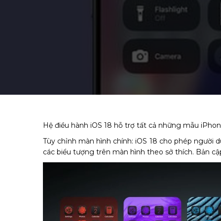
Hệ điều hành iOS 18 hỗ trợ tất cả những mẫu iPhon
Tùy chỉnh màn hình chính: iOS 18 cho phép người dù
các biểu tượng trên màn hình theo sở thích. Bản c