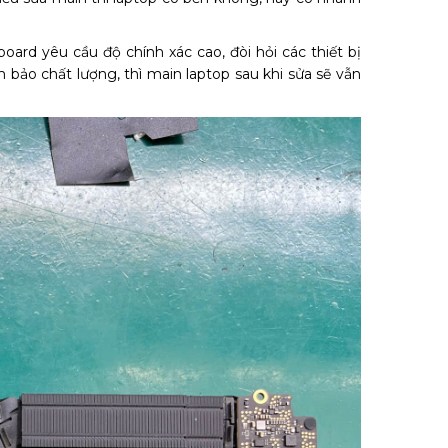
ard yêu cầu độ chính xác cao, đòi hỏi các thiết bị
 bảo chất lượng, thì main laptop sau khi sửa sẽ vẫn