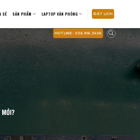
A SẺ
SẢN PHẨM
LAPTOP VĂN PHÒNG
ĐẶT LỊCH
HOTLINE : 036.916.3456
 MỚI?