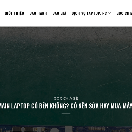
GIỚI THIỆU
BẢO HÀNH
BÁO GIÁ
DỊCH VỤ LAPTOP, PC
GÓC CHI
GÓC CHIA SẺ
MAIN LAPTOP CÓ BỀN KHÔNG? CÓ NÊN SỬA HAY MUA MÁY