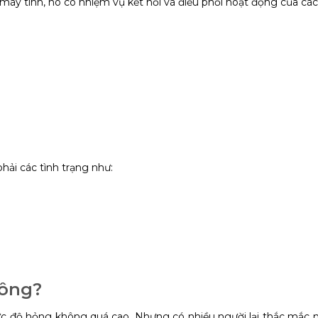
áy tính, nó có nhiệm vụ kết nối và điều phối hoạt động của các 
hải các tình trạng như:
hông?
c độ hỏng không quá cao. Nhưng có nhiều người lại thắc mắc n