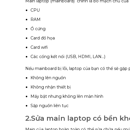
Main laptop (mainboard) chính là bo mạch chủ của m
CPU
RAM
Ổ cứng
Card đồ họa
Card wifi
Các cổng kết nối (USB, HDMI, LAN…)
Nếu mainboard bị lỗi, laptop của bạn có thể sẽ gặp p
Không lên nguồn
Không nhận thiết bị
Máy bật nhưng không lên màn hình
Sập nguồn liên tục
2.Sửa main laptop có bền k
Main của laptop hoàn toàn có thể sửa chữa nếu mứ