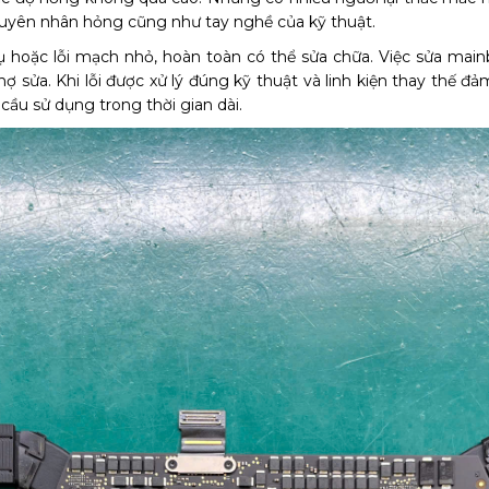
uyên nhân hỏng cũng như tay nghề của kỹ thuật.
 hoặc lỗi mạch nhỏ, hoàn toàn có thể sửa chữa. Việc sửa mainbo
 sửa. Khi lỗi được xử lý đúng kỹ thuật và linh kiện thay thế đảm
ầu sử dụng trong thời gian dài.