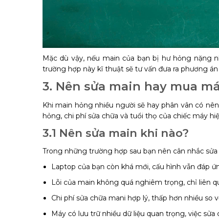
Mặc dù vậy, nếu main của bạn bị hư hỏng nặng n
trường hợp này kĩ thuật sẽ tư vấn đưa ra phương án
3. Nên sửa main hay mua m
Khi main hỏng nhiều người sẽ hay phân vân có nê
hỏng, chi phí sửa chữa và tuổi thọ của chiếc máy hiện
3.1 Nên sửa main khi nào?
Trong những trường hợp sau bạn nên cân nhắc sửa
Laptop của bạn còn khá mới, cấu hình vẫn đáp ứn
Lỗi của main không quá nghiêm trọng, chỉ liên q
Chi phí sửa chữa mani hợp lý, thấp hơn nhiều so
Máy có lưu trữ nhiều dữ liệu quan trọng, việc sửa