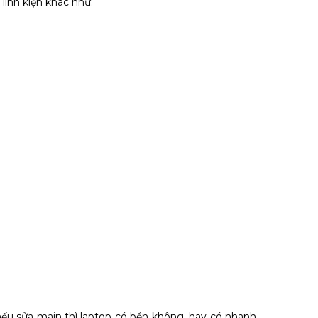
linh kiện khác như:
ếu sửa main thì laptop có bền không, hay có nhanh