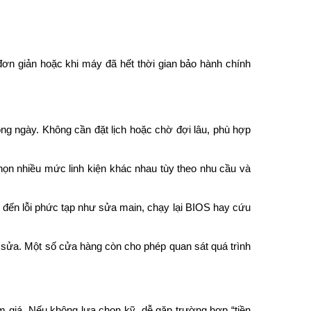
 đơn giản hoặc khi máy đã hết thời gian bảo hành chính
ong ngày. Không cần đặt lịch hoặc chờ đợi lâu, phù hợp
ọn nhiều mức linh kiện khác nhau tùy theo nhu cầu và
) đến lỗi phức tạp như sửa main, chạy lại BIOS hay cứu
n sửa. Một số cửa hàng còn cho phép quan sát quá trình
m giá. Nếu không lựa chọn kỹ, dễ gặp trường hợp “tiền