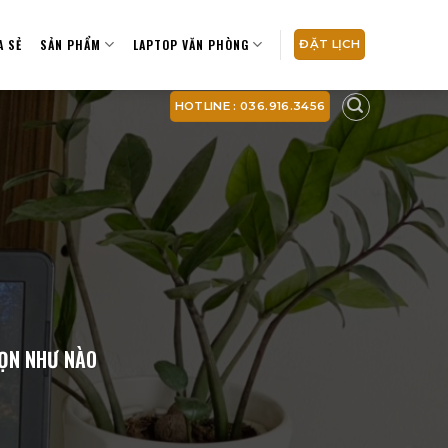
A SẺ
SẢN PHẨM
LAPTOP VĂN PHÒNG
ĐẶT LỊCH
HOTLINE : 036.916.3456
HỌN NHƯ NÀO