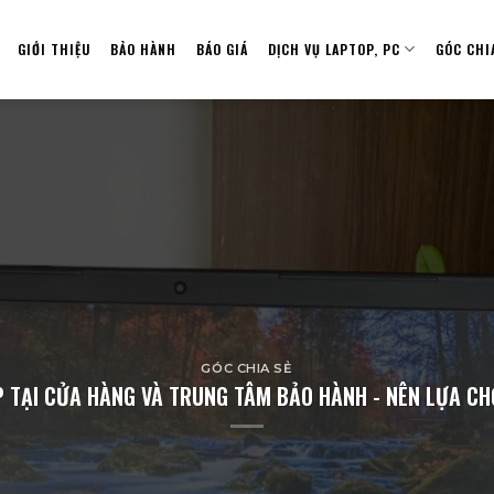
GIỚI THIỆU
BẢO HÀNH
BÁO GIÁ
DỊCH VỤ LAPTOP, PC
GÓC CHI
GÓC CHIA SẺ
 TẠI CỬA HÀNG VÀ TRUNG TÂM BẢO HÀNH - NÊN LỰA C