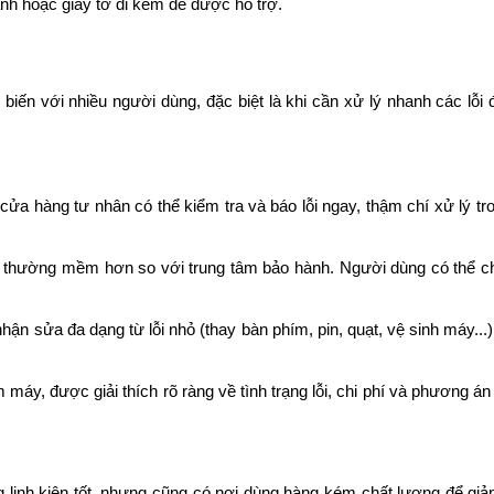
nh hoặc giấy tờ đi kèm để được hỗ trợ.
biến với nhiều người dùng, đặc biệt là khi cần xử lý nhanh các lỗi
cửa hàng tư nhân có thể kiểm tra và báo lỗi ngay, thậm chí xử lý tr
ửa thường mềm hơn so với trung tâm bảo hành. Người dùng có thể ch
n sửa đa dạng từ lỗi nhỏ (thay bàn phím, pin, quạt, vệ sinh máy...
máy, được giải thích rõ ràng về tình trạng lỗi, chi phí và phương á
g linh kiện tốt, nhưng cũng có nơi dùng hàng kém chất lượng để giả