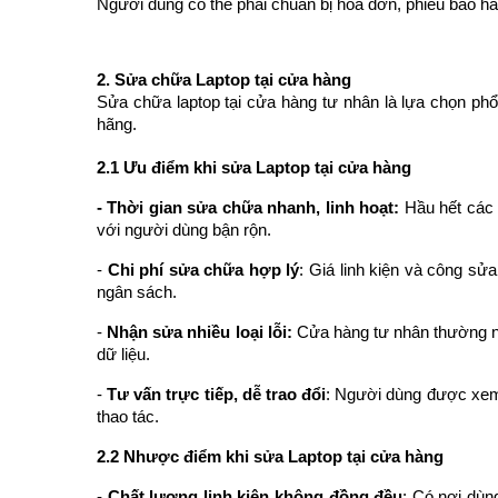
Người dùng có thể phải chuẩn bị hóa đơn, phiếu bảo hà
2. Sửa chữa Laptop tại cửa hàng
Sửa chữa laptop tại cửa hàng tư nhân là lựa chọn phổ 
hãng.
2.1 Ưu điểm khi sửa Laptop tại cửa hàng
- Thời gian sửa chữa nhanh, linh hoạt:
Hầu hết các 
với người dùng bận rộn.
-
Chi phí sửa chữa hợp lý
: Giá linh kiện và công s
ngân sách.
-
Nhận sửa nhiều loại lỗi:
Cửa hàng tư nhân thường nhậ
dữ liệu.
-
Tư vấn trực tiếp, dễ trao đổi
: Người dùng được xem 
thao tác.
2.2 Nhược điểm khi sửa Laptop tại cửa hàng
-
Chất lượng linh kiện không đồng đều
: Có nơi dùn