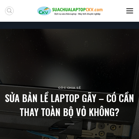
Skip
to
content
GÓC CHIA SẺ
SỬA BẢN LỀ LAPTOP GÃY – CÓ CẦN
THAY TOÀN BỘ VỎ KHÔNG?