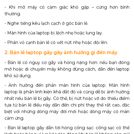
- Khi mở máy có cảm giác khó gập – cứng hơn bình
thường.
- Nghe tiếng kêu lạch cạch ở góc bản lề.
- Màn hình của laptop bị lệch nhẹ hoặc lung lay.
- Phần vỏ cạnh bản lề có vết nứt nhẹ hoặc đội lên.
2. Bản lề laptop gãy gây ảnh hưởng gì đến máy
- Bản lề có nguy cơ gãy và hỏng nặng hơn: nếu bạn đóng
mở hoặc di chuyển máy không đúng cách, dẫn đến laptop
khó sử dụng.
- Ảnh hưởng đến phần màn hình của laptop: Màn hình
laptop là phần linh kiện khá đắt đỏ và cũng dễ bị ảnh hưởng
nhất nếu bản lề bị gãy. Có thể, bị nứt hoặc vỡ do thiếu điểm
tựa từ bản lề điều này dẫn đến chi phí thay thế rất cao, đặc
biệt với những dòng máy đời mới hoặc dòng máy có màn
cảm ứng.
- Bản lề laptop gãy dẫn tới hỏng cổng sạc: cổng sạc có thể