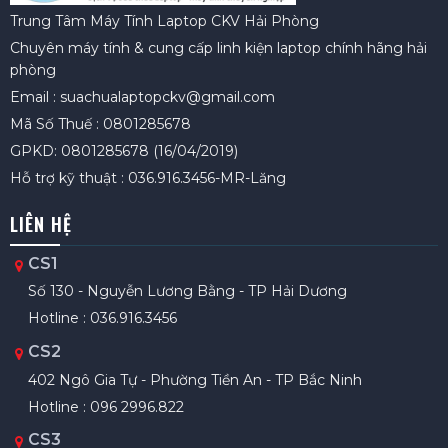
Trung Tâm Máy Tính Laptop CKV Hải Phòng
Chuyên máy tính & cung cấp linh kiện laptop chính hãng hải
phòng
Email : suachualaptopckv@gmail.com
Mã Số Thuế : 0801285678
GPKD: 0801285678 (16/04/2019)
Hỗ trợ kỹ thuật : 036.916.3456-MR-Lăng
LIÊN HỆ
CS1
Số 130 - Nguyễn Lương Bằng - TP Hải Dương
Hotline : 036.916.3456
CS2
402 Ngô Gia Tự - Phường Tiền An - TP Bắc Ninh
Hotline : 096 2996.822
CS3