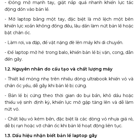
- Đóng mở mạnh tay, giật nắp quá nhanh khiến lực tác
động dồn vào bản lề.
- Mở laptop bằng một tay, đặc biệt là mở lệch một bên
khiến lực xoắn không đồng đều, lâu dần làm nứt bản lề hoặc
bật chân ốc.
- Làm rơi, va đập, để vật nặng đè lên máy khi di chuyển.
- Để laptop mở hé trong balo, khiến bản lề bị vặn, cong, dẫn
đến gãy.
1.2. Nguyên nhân do cấu tạo và chất lượng máy
- Thiết kế mỏng nhẹ trên nhiều dòng ultrabook khiến vỏ và
chân ốc yếu, dễ gãy khi bản lề bị cứng.
- Bản lề bị cứng theo thời gian do bụi bẩn, khô dầu hoặc
thiếu vệ sinh định kỳ, khiến lực mở gập tăng lên và dễ làm
nứt vỏ.
- Chất liệu vỏ kém bền, đặc biệt là các dòng vỏ nhựa giá rẻ,
dễ bị rạn hoặc vỡ chân ốc khi bản lề hoạt động liên tục.
1.3. Dấu hiệu nhận biết bản lề laptop gãy