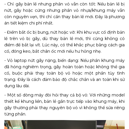
- Chỉ gãy bản lề nhưng phần vỏ vẫn còn tốt: Nếu bản lề bị
nứt, gãy hoặc cứng nhưng phần vỏ nhựa/khung máy vẫn
còn nguyên vẹn, thì chỉ cần thay bản lề mới. Đây là phương
án tiết kiệm chi phí nhất.
- Điểm bắt ốc bị bung, nứt hoặc vỡ: Khi khu vực cố định bản
lề trên vỏ bị gãy, dù thay bản lề mới, thì cũng không có
điểm để bắt lại vít. Lúc này, có thể khắc phục bằng cách gia
cố, đóng keo, bắt chân ốc mới nếu hư hỏng nhẹ.
- Vỏ laptop nứt gãy nặng, biến dạng: Nếu phần khung máy
đã hỏng nghiêm trọng, gãy hoàn toàn hoặc không thể gia
cố, buộc phải thay toàn bộ vỏ hoặc một phần tùy tình
trạng. Đây là cách đảm bảo độ chắc chắn và an toàn khi sử
dụng lâu dài.
- Một số dòng máy đòi hỏi thay cả bộ vỏ: Với những model
thiết kế khung liền, bản lề gắn trực tiếp vào khung máy, khi
gãy thường phải thay nguyên bộ vỏ vì không thể sửa riêng
từng phần.