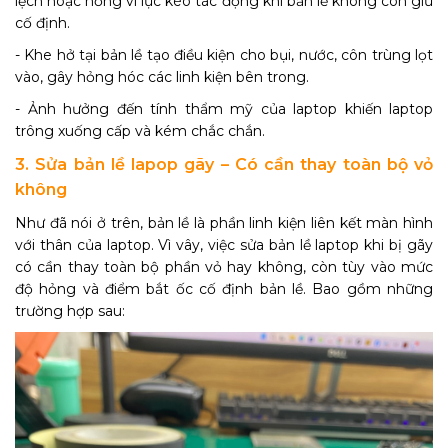
lệch hoặc hỏng vì lực kéo tác động khi bản lề không còn giữ
cố định.
- Khe hở tại bản lề tạo điều kiện cho bụi, nước, côn trùng lọt
vào, gây hỏng hóc các linh kiện bên trong.
- Ảnh hưởng đến tính thẩm mỹ của laptop khiến laptop
trông xuống cấp và kém chắc chắn.
3. Sửa bản lề lapop gãy – Có cần thay toàn bộ vỏ
không
Như đã nói ở trên, bản lề là phần linh kiện liên kết màn hình
với thân của laptop. Vì vây, việc sửa bản lề laptop khi bị gãy
có cần thay toàn bộ phần vỏ hay không, còn tùy vào mức
độ hỏng và điểm bắt ốc cố định bản lề. Bao gồm những
trường hợp sau: