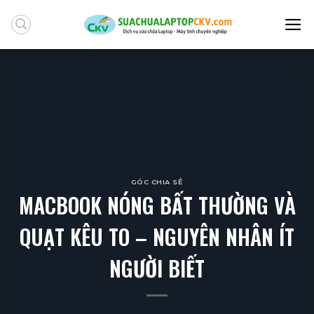
Skip
to
content
GÓC CHIA SẺ
MACBOOK NÓNG BẤT THƯỜNG VÀ
QUẠT KÊU TO – NGUYÊN NHÂN ÍT
NGƯỜI BIẾT