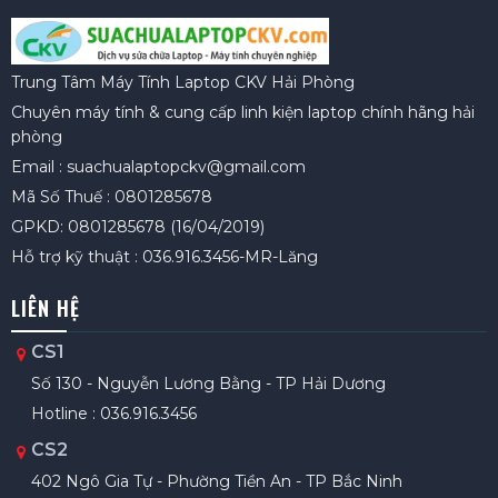
Trung Tâm Máy Tính Laptop CKV Hải Phòng
Chuyên máy tính & cung cấp linh kiện laptop chính hãng hải
phòng
Email : suachualaptopckv@gmail.com
Mã Số Thuế : 0801285678
GPKD: 0801285678 (16/04/2019)
Hỗ trợ kỹ thuật : 036.916.3456-MR-Lăng
LIÊN HỆ
CS1
Số 130 - Nguyễn Lương Bằng - TP Hải Dương
Hotline : 036.916.3456
CS2
402 Ngô Gia Tự - Phường Tiền An - TP Bắc Ninh