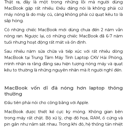
Thật ra, đây là một trong những lỗi mà người dùng
MacBook gặp rất nhiều. Điều đáng nói là không phải cứ
máy nóng là do máy cũ, càng không phải cứ quạt kêu to là
sắp hỏng.
Có những chiếc MacBook mới dùng chưa đến 2 năm vẫn
nóng ran. Ngược lại, có những chiếc MacBook đã 6-7 năm
tuổi nhưng hoạt động rất mát và ổn định.
Sau nhiều năm sửa chữa và tiếp xúc với rất nhiều dòng
MacBook tại Trung Tâm Máy Tính Laptop CKV Hải Phòng,
mình nhận ra rằng đằng sau hiện tượng nóng máy và quạt
kêu to thường là những nguyên nhân mà ít người nghĩ đến.
MacBook vốn dĩ đã nóng hơn laptop thông
thường
Đầu tiên phải nói cho công bằng với Apple.
MacBook được thiết kế cực kỳ mỏng. Không gian bên
trong máy rất chật. Bộ xử lý, chip đồ họa, RAM, ổ cứng và
pin gần như nằm sát nhau. Trong khi đó, hệ thống tản nhiệt