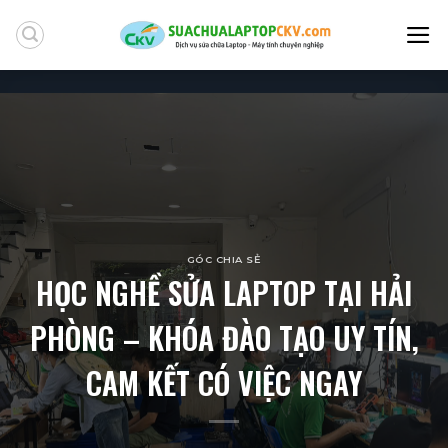
Skip
to
content
GÓC CHIA SẺ
HỌC NGHỀ SỬA LAPTOP TẠI HẢI
PHÒNG – KHÓA ĐÀO TẠO UY TÍN,
CAM KẾT CÓ VIỆC NGAY