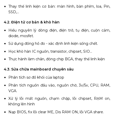
Thay thế linh kiện cơ bản: màn hình, bàn phím, loa, Pin,
SSD,...
4.2. Điện tử cơ bản & khò hàn
Hiểu nguyên lý dòng điện, điện trở, tụ điện, cuộn cảm,
diode, mosfet.
Sử dụng đồng hồ đo - xác định linh kiện sống chết.
Học khò hàn IC nguồn, transistor, chipset, SIO...
Thực hành làm chân, đóng chip BGA, thay thế linh kiện
4.3. Sửa chữa mainboard chuyên sâu
Phân tích sơ đồ khối của laptop
Phân tích nguồn đầu vào, nguồn chờ, 3v/5v, CPU, RAM,
VGA.
Xử lý lỗi mất nguồn, chạm chập, lỗi chipset, RẠM on,
không lên hình
Nạp BIOS, fix lỗi clear ME, Dis RAM ON, lỗi VGA share.