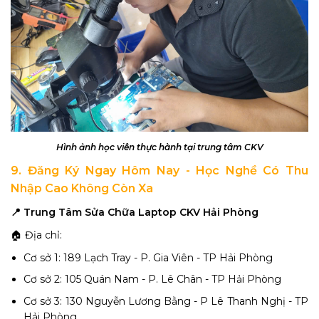
Hình ảnh học viên thực hành tại trung tâm CKV
9. Đăng Ký Ngay Hôm Nay - Học Nghề Có Thu
Nhập Cao Không Còn Xa
📍 Trung Tâm Sửa Chữa Laptop CKV Hải Phòng
🏠 Địa chỉ:
Cơ sở 1: 189 Lạch Tray - P. Gia Viên - TP Hải Phòng
Cơ sở 2: 105 Quán Nam - P. Lê Chân - TP Hải Phòng
Cơ sở 3: 130 Nguyễn Lương Bằng - P Lê Thanh Nghị - TP
Hải Phòng