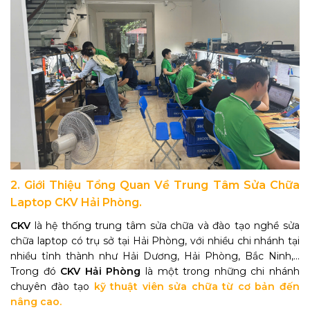
2. Giới Thiệu Tổng Quan Về Trung Tâm Sửa Chữa
Laptop CKV Hải Phòng.
CKV
là hệ thống trung tâm sửa chữa và đào tạo nghề sửa
chữa laptop có trụ sở tại Hải Phòng, với nhiều chi nhánh tại
nhiều tỉnh thành như Hải Dương, Hải Phòng, Bắc Ninh,...
Trong đó
CKV Hải Phòng
là một trong những chi nhánh
chuyên đào tạo
kỹ thuật viên sửa chữa từ cơ bản đến
nâng cao.