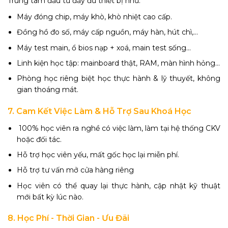
Trung tâm đầu tư đầy đủ thiết bị như:
Máy đóng chip, máy khò, khò nhiệt cao cấp.
Đồng hồ đo số, máy cấp nguồn, máy hàn, hút chì,...
Máy test main, ổ bios nạp + xoá, main test sống...
Linh kiện học tập: mainboard thật, RAM, màn hình hỏng...
Phòng học riêng biệt học thực hành & lỹ thuyết, không
gian thoáng mát.
7. Cam Kết Việc Làm & Hỗ Trợ Sau Khoá Học
100% học viên ra nghề có việc làm, làm tại hệ thống CKV
hoặc đối tác.
Hỗ trợ học viên yếu, mất gốc học lại miễn phí.
Hỗ trợ tư vấn mở cửa hàng riêng
Học viên có thể quay lại thực hành, cập nhật kỹ thuật
mới bất kỳ lúc nào.
8. Học Phí - Thời Gian - Ưu Đãi