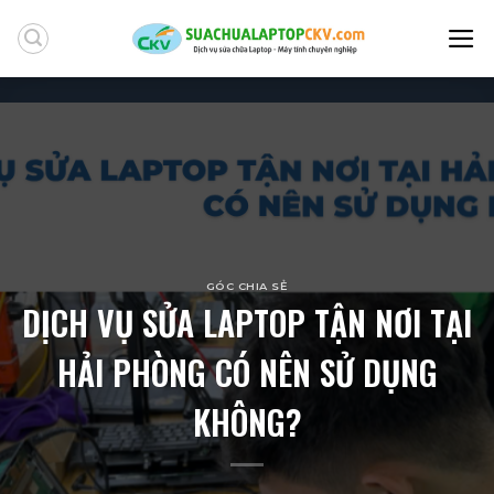
Skip
to
content
GÓC CHIA SẺ
DỊCH VỤ SỬA LAPTOP TẬN NƠI TẠI
HẢI PHÒNG CÓ NÊN SỬ DỤNG
KHÔNG?