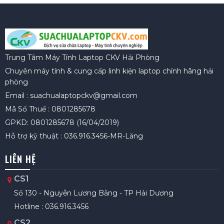
Trung Tâm Máy Tính Laptop CKV Hải Phòng
Chuyên máy tính & cung cấp linh kiện laptop chính hãng hải
phòng
Email : suachualaptopckv@gmail.com
Mã Số Thuế : 0801285678
GPKD: 0801285678 (16/04/2019)
Hỗ trợ kỹ thuật : 036.916.3456-MR-Lăng
LIÊN HỆ
CS1
Số 130 - Nguyễn Lương Bằng - TP Hải Dương
Hotline : 036.916.3456
CS2