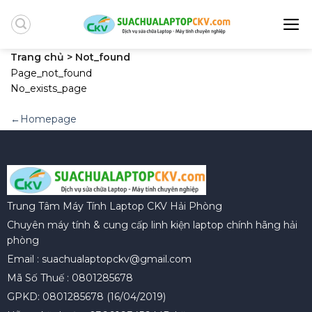
Skip
to
content
Trang chủ > Not_found
Page_not_found
No_exists_page
←Homepage
Trung Tâm Máy Tính Laptop CKV Hải Phòng
Chuyên máy tính & cung cấp linh kiện laptop chính hãng hải
phòng
Email : suachualaptopckv@gmail.com
Mã Số Thuế : 0801285678
GPKD: 0801285678 (16/04/2019)